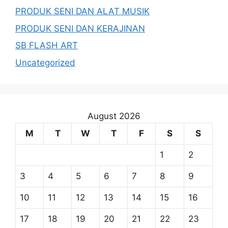
PRODUK SENI DAN ALAT MUSIK
PRODUK SENI DAN KERAJINAN
SB FLASH ART
Uncategorized
August 2026
M
T
W
T
F
S
S
1
2
3
4
5
6
7
8
9
10
11
12
13
14
15
16
17
18
19
20
21
22
23