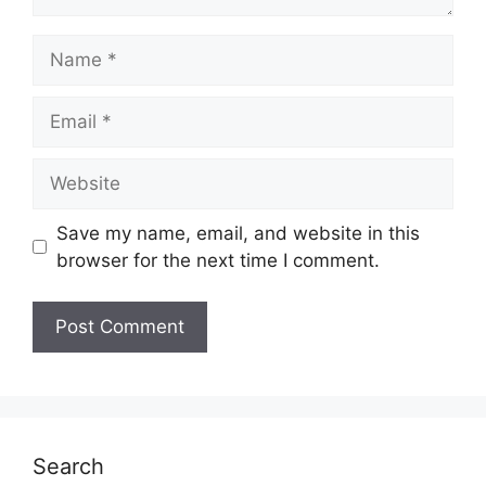
Name
Email
Website
Save my name, email, and website in this
browser for the next time I comment.
Search