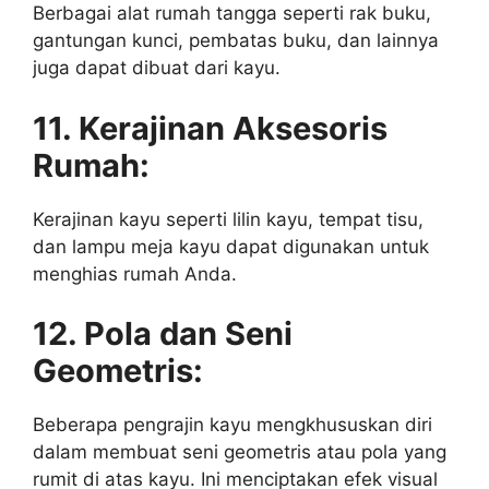
Berbagai alat rumah tangga seperti rak buku,
gantungan kunci, pembatas buku, dan lainnya
juga dapat dibuat dari kayu.
11. Kerajinan Aksesoris
Rumah:
Kerajinan kayu seperti lilin kayu, tempat tisu,
dan lampu meja kayu dapat digunakan untuk
menghias rumah Anda.
12. Pola dan Seni
Geometris:
Beberapa pengrajin kayu mengkhususkan diri
dalam membuat seni geometris atau pola yang
rumit di atas kayu. Ini menciptakan efek visual