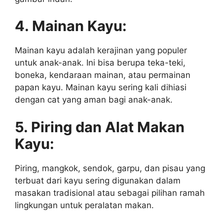
4. Mainan Kayu:
Mainan kayu adalah kerajinan yang populer
untuk anak-anak. Ini bisa berupa teka-teki,
boneka, kendaraan mainan, atau permainan
papan kayu. Mainan kayu sering kali dihiasi
dengan cat yang aman bagi anak-anak.
5. Piring dan Alat Makan
Kayu:
Piring, mangkok, sendok, garpu, dan pisau yang
terbuat dari kayu sering digunakan dalam
masakan tradisional atau sebagai pilihan ramah
lingkungan untuk peralatan makan.