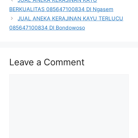
BERKUALITAS 085647100834 DI Ngasem
JUAL ANEKA KERAJINAN KAYU TERLUCU
085647100834 DI Bondowoso
Leave a Comment
Comment