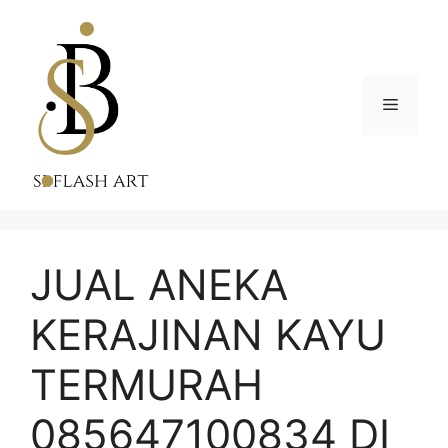
Skip
to
content
Menu
JUAL ANEKA
KERAJINAN KAYU
TERMURAH
085647100834 DI