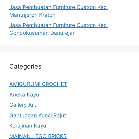
Jasa Pembuatan Furniture Custom Kec.
Mantrijeron Kraton
Jasa Pembuatan Furniture Custom Kec.
Gondokusuman Danurejan
Categories
AMIGURUMI CROCHET
Aneka Kayu
Gallery Art
Gantungan Kunci Rajut
Kerajinan Kayu
MAINAN LEGO BRICKS