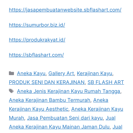
https://jasapembuatanwebsite.sbflashart.com/
https://sumurbor.biz.id/
https://produkrakyat.id/
https://sbflashart.com/
Categories
Aneka Kayu
,
Gallery Art
,
Kerajinan Kayu
,
PRODUK SENI DAN KERAJINAN
,
SB FLASH ART
Tags
Aneka Jenis Kerajinan Kayu Rumah Tangga
,
Aneka Kerajinan Bambu Termurah
,
Aneka
Kerajinan Kayu Aesthetic
,
Aneka Kerajinan Kayu
Murah
,
Jasa Pembuatan Seni dari kayu
,
Jual
Aneka Kerajinan Kayu Mainan Jaman Dulu
,
Jual