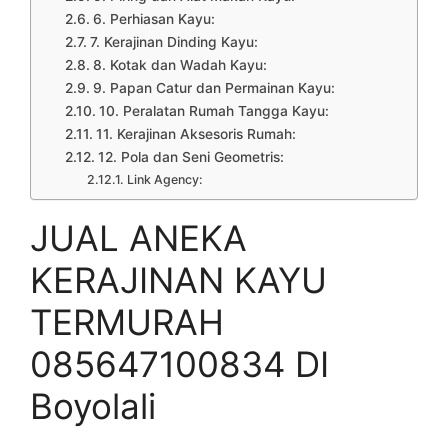
6. Perhiasan Kayu:
7. Kerajinan Dinding Kayu:
8. Kotak dan Wadah Kayu:
9. Papan Catur dan Permainan Kayu:
10. Peralatan Rumah Tangga Kayu:
11. Kerajinan Aksesoris Rumah:
12. Pola dan Seni Geometris:
Link Agency:
JUAL ANEKA
KERAJINAN KAYU
TERMURAH
085647100834 DI
Boyolali