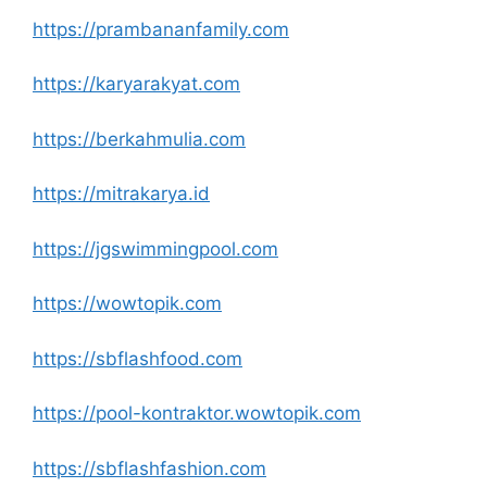
https://prambananfamily.com
https://karyarakyat.com
https://berkahmulia.com
https://mitrakarya.id
https://jgswimmingpool.com
https://wowtopik.com
https://sbflashfood.com
https://pool-kontraktor.wowtopik.com
https://sbflashfashion.com