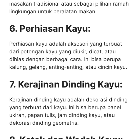
masakan tradisional atau sebagai pilihan ramah
lingkungan untuk peralatan makan.
6. Perhiasan Kayu:
Perhiasan kayu adalah aksesori yang terbuat
dari potongan kayu yang diukir, dicat, atau
dihias dengan berbagai cara. Ini bisa berupa
kalung, gelang, anting-anting, atau cincin kayu.
7. Kerajinan Dinding Kayu:
Kerajinan dinding kayu adalah dekorasi dinding
yang terbuat dari kayu. Ini bisa berupa panel
ukiran, papan tulis, jam dinding kayu, atau
dekorasi dinding geometris.