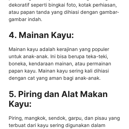
dekoratif seperti bingkai foto, kotak perhiasan,
atau papan tanda yang dihiasi dengan gambar-
gambar indah.
4. Mainan Kayu:
Mainan kayu adalah kerajinan yang populer
untuk anak-anak. Ini bisa berupa teka-teki,
boneka, kendaraan mainan, atau permainan
papan kayu. Mainan kayu sering kali dihiasi
dengan cat yang aman bagi anak-anak.
5. Piring dan Alat Makan
Kayu:
Piring, mangkok, sendok, garpu, dan pisau yang
terbuat dari kayu sering digunakan dalam