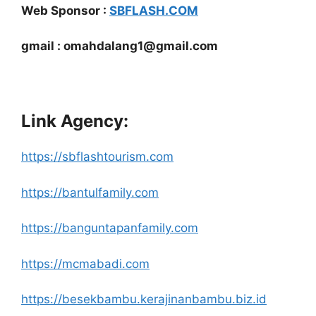
Web Sponsor :
SBFLASH.COM
gmail :
omahdalang1@gmail.com
Link Agency:
https://sbflashtourism.com
https://bantulfamily.com
https://banguntapanfamily.com
https://mcmabadi.com
https://besekbambu.kerajinanbambu.biz.id