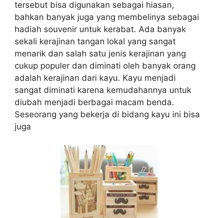
tersebut bisa digunakan sebagai hiasan,
bahkan banyak juga yang membelinya sebagai
hadiah souvenir untuk kerabat. Ada banyak
sekali kerajinan tangan lokal yang sangat
menarik dan salah satu jenis kerajinan yang
cukup populer dan diminati oleh banyak orang
adalah kerajinan dari kayu. Kayu menjadi
sangat diminati karena kemudahannya untuk
diubah menjadi berbagai macam benda.
Seseorang yang bekerja di bidang kayu ini bisa
juga