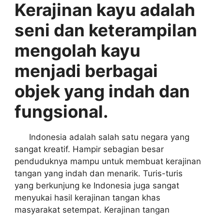
Kerajinan kayu adalah
seni dan keterampilan
mengolah kayu
menjadi berbagai
objek yang indah dan
fungsional.
Indonesia adalah salah satu negara yang
sangat kreatif. Hampir sebagian besar
penduduknya mampu untuk membuat kerajinan
tangan yang indah dan menarik. Turis-turis
yang berkunjung ke Indonesia juga sangat
menyukai hasil kerajinan tangan khas
masyarakat setempat. Kerajinan tangan