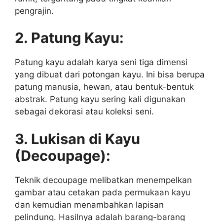
pengrajin.
2. Patung Kayu:
Patung kayu adalah karya seni tiga dimensi
yang dibuat dari potongan kayu. Ini bisa berupa
patung manusia, hewan, atau bentuk-bentuk
abstrak. Patung kayu sering kali digunakan
sebagai dekorasi atau koleksi seni.
3. Lukisan di Kayu
(Decoupage):
Teknik decoupage melibatkan menempelkan
gambar atau cetakan pada permukaan kayu
dan kemudian menambahkan lapisan
pelindung. Hasilnya adalah barang-barang