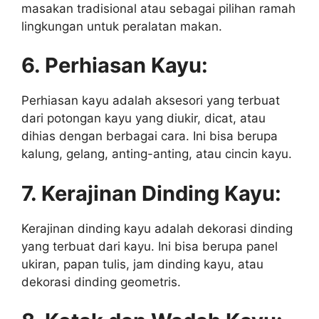
masakan tradisional atau sebagai pilihan ramah
lingkungan untuk peralatan makan.
6. Perhiasan Kayu:
Perhiasan kayu adalah aksesori yang terbuat
dari potongan kayu yang diukir, dicat, atau
dihias dengan berbagai cara. Ini bisa berupa
kalung, gelang, anting-anting, atau cincin kayu.
7. Kerajinan Dinding Kayu:
Kerajinan dinding kayu adalah dekorasi dinding
yang terbuat dari kayu. Ini bisa berupa panel
ukiran, papan tulis, jam dinding kayu, atau
dekorasi dinding geometris.