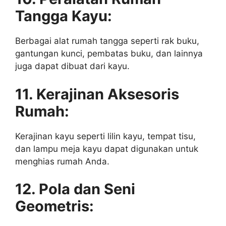
Tangga Kayu:
Berbagai alat rumah tangga seperti rak buku,
gantungan kunci, pembatas buku, dan lainnya
juga dapat dibuat dari kayu.
11. Kerajinan Aksesoris
Rumah:
Kerajinan kayu seperti lilin kayu, tempat tisu,
dan lampu meja kayu dapat digunakan untuk
menghias rumah Anda.
12. Pola dan Seni
Geometris: