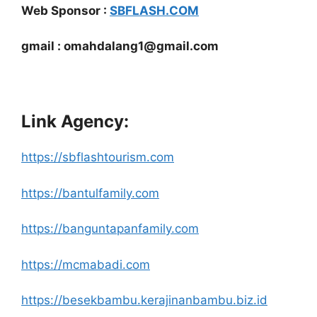
Web Sponsor :
SBFLASH.COM
gmail :
omahdalang1@gmail.com
Link Agency:
https://sbflashtourism.com
https://bantulfamily.com
https://banguntapanfamily.com
https://mcmabadi.com
https://besekbambu.kerajinanbambu.biz.id