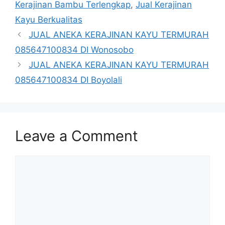
Kerajinan Bambu Terlengkap
,
Jual Kerajinan
Kayu Berkualitas
JUAL ANEKA KERAJINAN KAYU TERMURAH
085647100834 DI Wonosobo
JUAL ANEKA KERAJINAN KAYU TERMURAH
085647100834 DI Boyolali
Leave a Comment
Comment