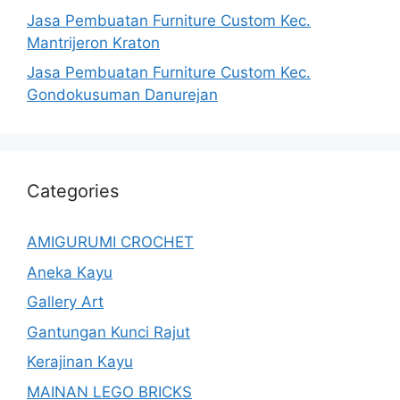
Jasa Pembuatan Furniture Custom Kec.
Mantrijeron Kraton
Jasa Pembuatan Furniture Custom Kec.
Gondokusuman Danurejan
Categories
AMIGURUMI CROCHET
Aneka Kayu
Gallery Art
Gantungan Kunci Rajut
Kerajinan Kayu
MAINAN LEGO BRICKS