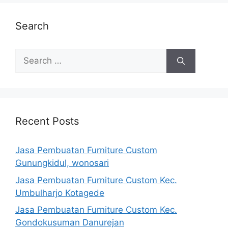
Search
Search
for:
Recent Posts
Jasa Pembuatan Furniture Custom
Gunungkidul, wonosari
Jasa Pembuatan Furniture Custom Kec.
Umbulharjo Kotagede
Jasa Pembuatan Furniture Custom Kec.
Gondokusuman Danurejan