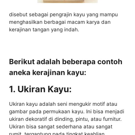
disebut sebagai pengrajin kayu yang mampu
menghasilkan berbagai macam karya dan
kerajinan tangan yang indah.
Berikut adalah beberapa contoh
aneka kerajinan kayu:
1. Ukiran Kayu:
Ukiran kayu adalah seni mengukir motif atau
gambar pada permukaan kayu. Ini bisa menjadi
ukiran dekoratif di dinding, pintu, atau furnitur.
Ukiran bisa sangat sederhana atau sangat
rumit, tergantung pada tingkat keahlian