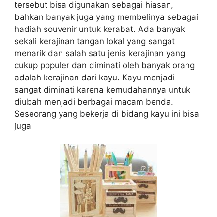
tersebut bisa digunakan sebagai hiasan,
bahkan banyak juga yang membelinya sebagai
hadiah souvenir untuk kerabat. Ada banyak
sekali kerajinan tangan lokal yang sangat
menarik dan salah satu jenis kerajinan yang
cukup populer dan diminati oleh banyak orang
adalah kerajinan dari kayu. Kayu menjadi
sangat diminati karena kemudahannya untuk
diubah menjadi berbagai macam benda.
Seseorang yang bekerja di bidang kayu ini bisa
juga