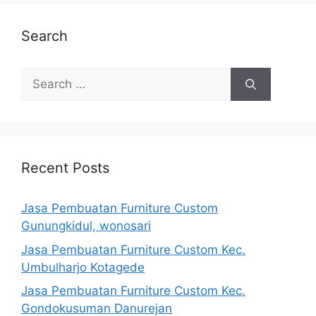
Search
Search
for:
Recent Posts
Jasa Pembuatan Furniture Custom
Gunungkidul, wonosari
Jasa Pembuatan Furniture Custom Kec.
Umbulharjo Kotagede
Jasa Pembuatan Furniture Custom Kec.
Gondokusuman Danurejan