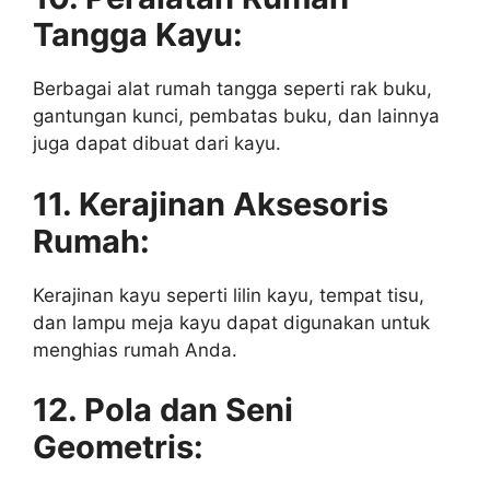
Tangga Kayu:
Berbagai alat rumah tangga seperti rak buku,
gantungan kunci, pembatas buku, dan lainnya
juga dapat dibuat dari kayu.
11. Kerajinan Aksesoris
Rumah:
Kerajinan kayu seperti lilin kayu, tempat tisu,
dan lampu meja kayu dapat digunakan untuk
menghias rumah Anda.
12. Pola dan Seni
Geometris: