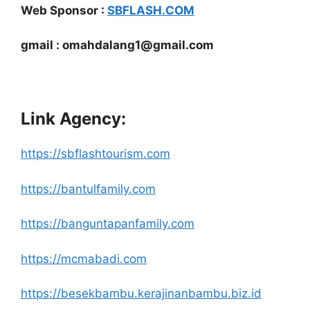
Web Sponsor :
SBFLASH.COM
gmail :
omahdalang1@gmail.com
Link Agency:
https://sbflashtourism.com
https://bantulfamily.com
https://banguntapanfamily.com
https://mcmabadi.com
https://besekbambu.kerajinanbambu.biz.id