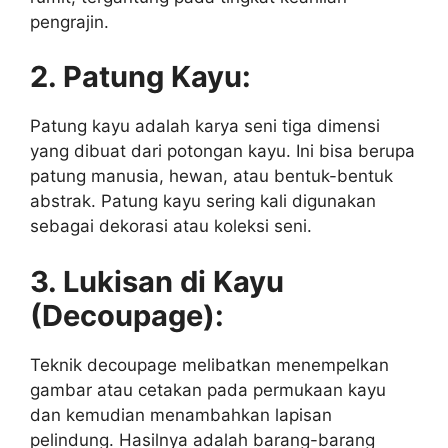
pengrajin.
2. Patung Kayu:
Patung kayu adalah karya seni tiga dimensi
yang dibuat dari potongan kayu. Ini bisa berupa
patung manusia, hewan, atau bentuk-bentuk
abstrak. Patung kayu sering kali digunakan
sebagai dekorasi atau koleksi seni.
3. Lukisan di Kayu
(Decoupage):
Teknik decoupage melibatkan menempelkan
gambar atau cetakan pada permukaan kayu
dan kemudian menambahkan lapisan
pelindung. Hasilnya adalah barang-barang