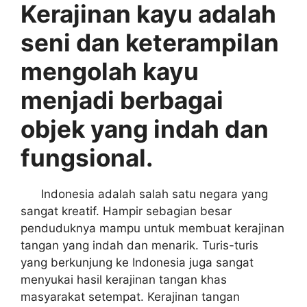
Kerajinan kayu adalah
seni dan keterampilan
mengolah kayu
menjadi berbagai
objek yang indah dan
fungsional.
Indonesia adalah salah satu negara yang
sangat kreatif. Hampir sebagian besar
penduduknya mampu untuk membuat kerajinan
tangan yang indah dan menarik. Turis-turis
yang berkunjung ke Indonesia juga sangat
menyukai hasil kerajinan tangan khas
masyarakat setempat. Kerajinan tangan