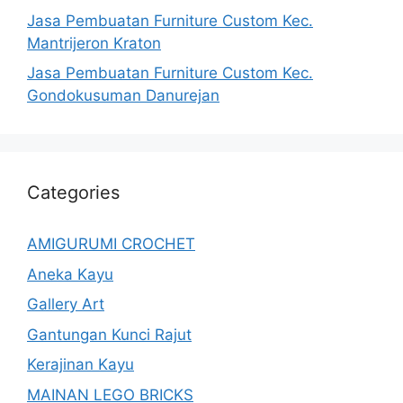
Jasa Pembuatan Furniture Custom Kec.
Mantrijeron Kraton
Jasa Pembuatan Furniture Custom Kec.
Gondokusuman Danurejan
Categories
AMIGURUMI CROCHET
Aneka Kayu
Gallery Art
Gantungan Kunci Rajut
Kerajinan Kayu
MAINAN LEGO BRICKS