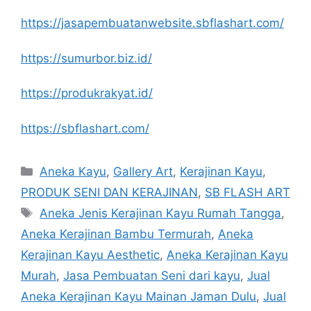
https://jasapembuatanwebsite.sbflashart.com/
https://sumurbor.biz.id/
https://produkrakyat.id/
https://sbflashart.com/
Categories
Aneka Kayu
,
Gallery Art
,
Kerajinan Kayu
,
PRODUK SENI DAN KERAJINAN
,
SB FLASH ART
Tags
Aneka Jenis Kerajinan Kayu Rumah Tangga
,
Aneka Kerajinan Bambu Termurah
,
Aneka
Kerajinan Kayu Aesthetic
,
Aneka Kerajinan Kayu
Murah
,
Jasa Pembuatan Seni dari kayu
,
Jual
Aneka Kerajinan Kayu Mainan Jaman Dulu
,
Jual