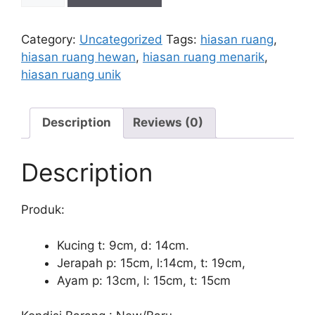
RUANGAN
BERBENTUK
Category:
Uncategorized
Tags:
hiasan ruang
,
HEWAN
hiasan ruang hewan
,
hiasan ruang menarik
,
TERMURAH
hiasan ruang unik
JOGJA
quantity
Description
Reviews (0)
Description
Produk:
Kucing t: 9cm, d: 14cm.
Jerapah p: 15cm, l:14cm, t: 19cm,
Ayam p: 13cm, l: 15cm, t: 15cm